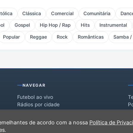
tólica
Clássica
Comercial
Comunitária
Danc
ol
Gospel
Hip Hop / Rap
Hits
Instrumental
Popular
Reggae
Rock
Românticas
Samba /
NAVEGAR
Futebol ao vivo
T
Rádios por cidade
Po
Rádios por segmento
F
po
Favoritas
C
 semelhantes de acordo com a nossa
Política de Priva
Recentes
es.