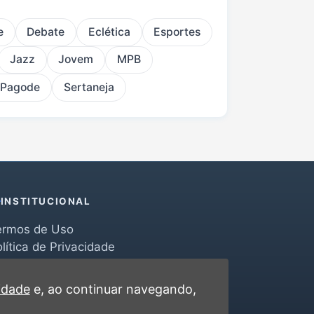
e
Debate
Eclética
Esportes
Jazz
Jovem
MPB
 Pagode
Sertaneja
INSTITUCIONAL
ermos de Uso
lítica de Privacidade
erramentas
ontato
cidade
e, ao continuar navegando,