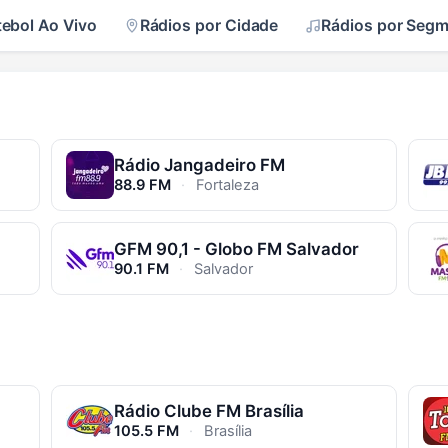
tebol Ao Vivo
Rádios por Cidade
Rádios por Seg
Rádio Jangadeiro FM
88.9 FM
·
Fortaleza
GFM 90,1 - Globo FM Salvador
90.1 FM
·
Salvador
Rádio Clube FM Brasília
105.5 FM
·
Brasília