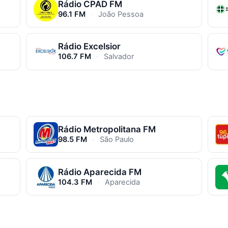
Rádio CPAD FM
96.1 FM
·
João Pessoa
Rádio Excelsior
106.7 FM
·
Salvador
Rádio Metropolitana FM
98.5 FM
·
São Paulo
Rádio Aparecida FM
104.3 FM
·
Aparecida