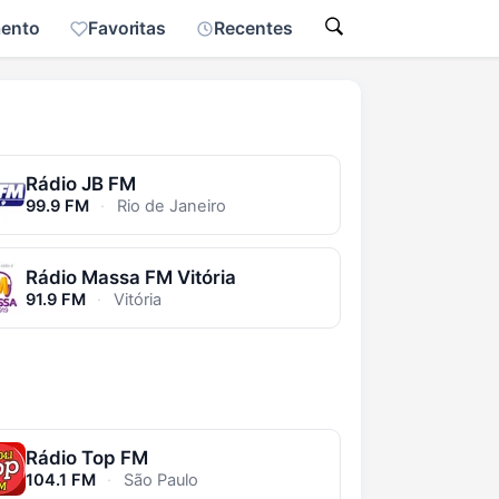
mento
Favoritas
Recentes
Rádio JB FM
99.9 FM
·
Rio de Janeiro
Rádio Massa FM Vitória
91.9 FM
·
Vitória
Rádio Top FM
104.1 FM
·
São Paulo