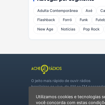
Adulta Contemporânea
Axé
Ca
Flashback
Forró
Funk
Futeb
New Age
Notícias
Pop Rock
O jeito mais rápido de ouvir rádios
brasileiras ao vivo, do AM ao FM passando
por web rádios e jogos de futebol em tem
Utilizamos cookies e tecnologias
real.
você concorda com estas condiçõ