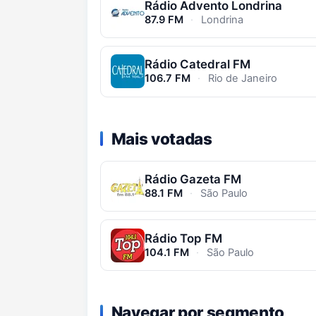
Rádio Advento Londrina
87.9 FM
·
Londrina
Rádio Catedral FM
106.7 FM
·
Rio de Janeiro
Mais votadas
Rádio Gazeta FM
88.1 FM
·
São Paulo
Rádio Top FM
104.1 FM
·
São Paulo
Navegar por segmento