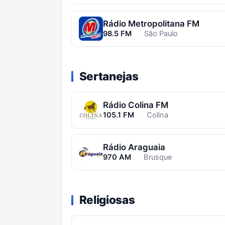
Rádio Metropolitana FM
98.5 FM
·
São Paulo
Sertanejas
Rádio Colina FM
105.1 FM
·
Colina
Rádio Araguaia
970 AM
·
Brusque
Religiosas