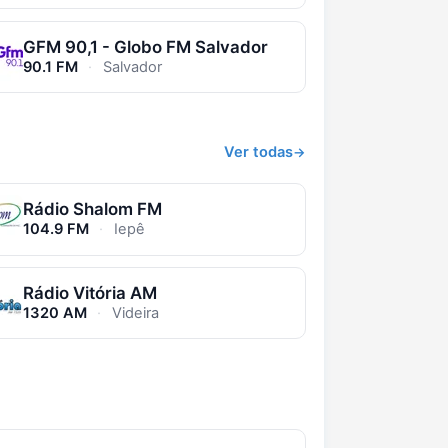
GFM 90,1 - Globo FM Salvador
90.1 FM
·
Salvador
Ver todas
Rádio Shalom FM
104.9 FM
·
Iepê
Rádio Vitória AM
1320 AM
·
Videira