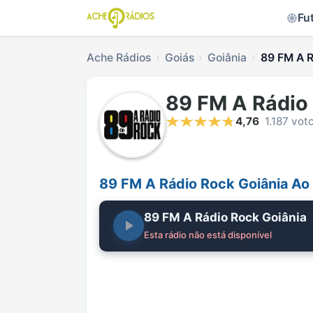
Fu
Ache Rádios
Goiás
Goiânia
89 FM A R
89 FM A Rádio
4,76
1.187 vot
89 FM A Rádio Rock Goiânia Ao
89 FM A Rádio Rock Goiânia
Esta rádio não está disponível