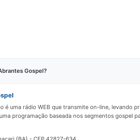
Abrantes Gospel?
ospel
o é uma rádio WEB que transmite on-line, levando p
e uma programação baseada nos segmentos gospel par
maçari (BA) - CEP 42827-634