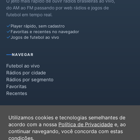
O jeito mais rápido de ouvir rádios brasileiras ao vivo,
do AM ao FM passando por web rádios e jogos de
futebol em tempo real.
Player rápido, sem cadastro
Favoritas e recentes no navegador
Jogos de futebol ao vivo
NAVEGAR
Futebol ao vivo
Rádios por cidade
Rádios por segmento
Favoritas
Recentes
INSTITUCIONAL
Utilizamos cookies e tecnologias semelhantes de
Termos de Uso
acordo com a nossa
Política de Privacidade
e, ao
Política de Privacidade
continuar navegando, você concorda com estas
Ferramentas
condições.