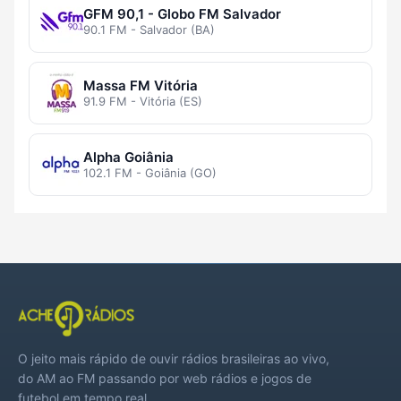
GFM 90,1 - Globo FM Salvador
90.1 FM - Salvador (BA)
Massa FM Vitória
91.9 FM - Vitória (ES)
Alpha Goiânia
102.1 FM - Goiânia (GO)
O jeito mais rápido de ouvir rádios brasileiras ao vivo,
do AM ao FM passando por web rádios e jogos de
futebol em tempo real.