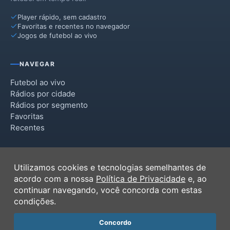
Player rápido, sem cadastro
Favoritas e recentes no navegador
Jogos de futebol ao vivo
NAVEGAR
Futebol ao vivo
Rádios por cidade
Rádios por segmento
Favoritas
Recentes
INSTITUCIONAL
Utilizamos cookies e tecnologias semelhantes de
Termos de Uso
acordo com a nossa
Política de Privacidade
e, ao
Política de Privacidade
continuar navegando, você concorda com estas
Ferramentas
condições.
Contato
Concordo