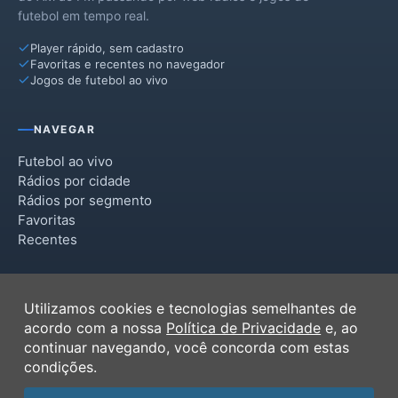
futebol em tempo real.
Player rápido, sem cadastro
Favoritas e recentes no navegador
Jogos de futebol ao vivo
NAVEGAR
Futebol ao vivo
Rádios por cidade
Rádios por segmento
Favoritas
Recentes
INSTITUCIONAL
Utilizamos cookies e tecnologias semelhantes de
Termos de Uso
acordo com a nossa
Política de Privacidade
e, ao
Política de Privacidade
continuar navegando, você concorda com estas
Ferramentas
condições.
Contato