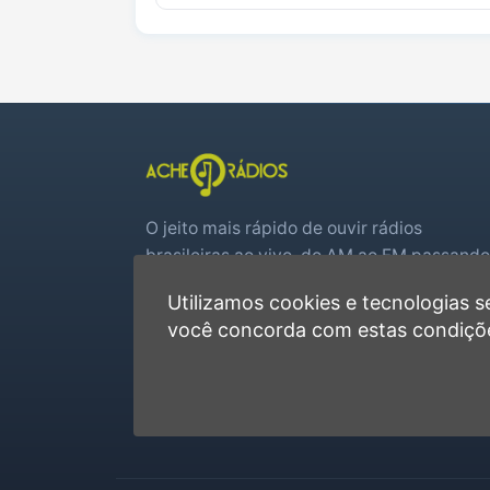
O jeito mais rápido de ouvir rádios
brasileiras ao vivo, do AM ao FM passando
por web rádios e jogos de futebol em tem
Utilizamos cookies e tecnologias
real.
você concorda com estas condiçõ
Player rápido, sem cadastro
Favoritas e recentes no navegador
Jogos de futebol ao vivo