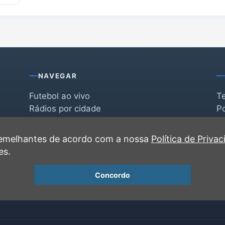
NAVEGAR
Futebol ao vivo
T
Rádios por cidade
Po
Rádios por segmento
F
po
Favoritas
C
 semelhantes de acordo com a nossa
Política de Priva
Recentes
es.
Concordo