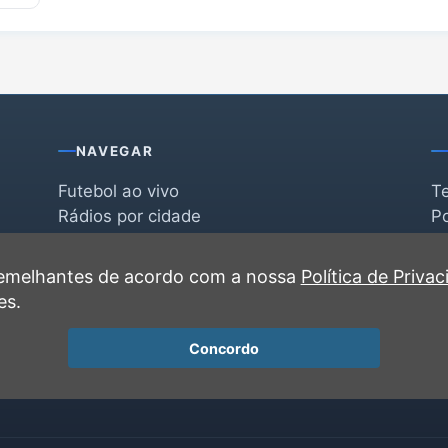
NAVEGAR
Futebol ao vivo
T
Rádios por cidade
Po
Rádios por segmento
F
po
Favoritas
C
 semelhantes de acordo com a nossa
Política de Priva
Recentes
es.
Concordo