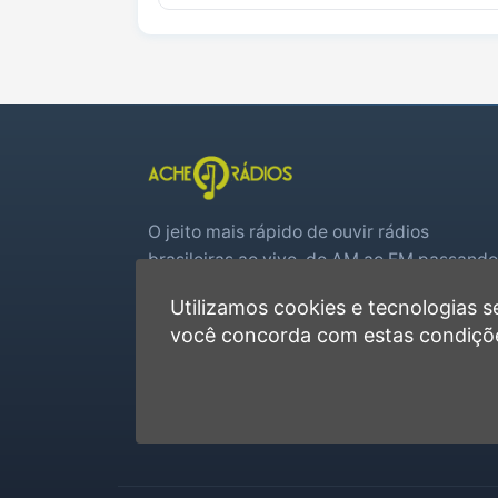
O jeito mais rápido de ouvir rádios
brasileiras ao vivo, do AM ao FM passando
por web rádios e jogos de futebol em tem
Utilizamos cookies e tecnologias
real.
você concorda com estas condiçõ
Player rápido, sem cadastro
Favoritas e recentes no navegador
Jogos de futebol ao vivo