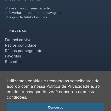
Player rápido, sem cadastro
Favoritas e recentes no navegador
Jogos de futebol ao vivo
NAVEGAR
Futebol ao vivo
Rádios por cidade
Rádios por segmento
Favoritas
Recentes
INSTITUCIONAL
Utilizamos cookies e tecnologias semelhantes de
Termos de Uso
acordo com a nossa
Política de Privacidade
e, ao
Política de Privacidade
continuar navegando, você concorda com estas
Ferramentas
condições.
Contato
Concordo