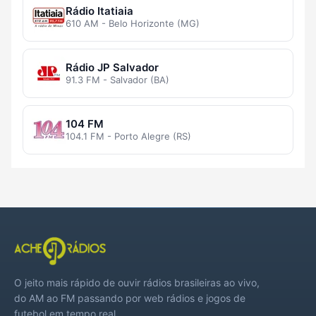
Rádio Itatiaia
610 AM - Belo Horizonte (MG)
Rádio JP Salvador
91.3 FM - Salvador (BA)
104 FM
104.1 FM - Porto Alegre (RS)
O jeito mais rápido de ouvir rádios brasileiras ao vivo,
do AM ao FM passando por web rádios e jogos de
futebol em tempo real.