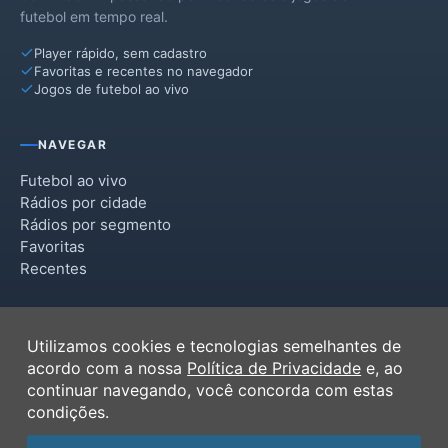
futebol em tempo real.
Player rápido, sem cadastro
Favoritas e recentes no navegador
Jogos de futebol ao vivo
NAVEGAR
Futebol ao vivo
Rádios por cidade
Rádios por segmento
Favoritas
Recentes
INSTITUCIONAL
Utilizamos cookies e tecnologias semelhantes de
Termos de Uso
acordo com a nossa
Política de Privacidade
e, ao
Política de Privacidade
continuar navegando, você concorda com estas
Ferramentas
condições.
Contato