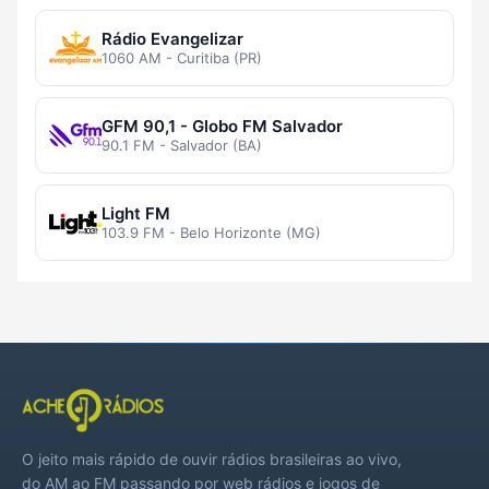
Rádio Evangelizar
1060 AM - Curitiba (PR)
GFM 90,1 - Globo FM Salvador
90.1 FM - Salvador (BA)
Light FM
103.9 FM - Belo Horizonte (MG)
O jeito mais rápido de ouvir rádios brasileiras ao vivo,
do AM ao FM passando por web rádios e jogos de