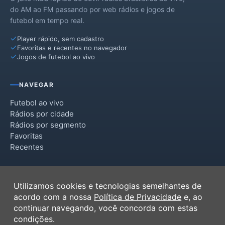
do AM ao FM passando por web rádios e jogos de
futebol em tempo real.
Player rápido, sem cadastro
Favoritas e recentes no navegador
Jogos de futebol ao vivo
NAVEGAR
Futebol ao vivo
Rádios por cidade
Rádios por segmento
Favoritas
Recentes
INSTITUCIONAL
Utilizamos cookies e tecnologias semelhantes de
Termos de Uso
acordo com a nossa
Política de Privacidade
e, ao
Política de Privacidade
continuar navegando, você concorda com estas
Ferramentas
condições.