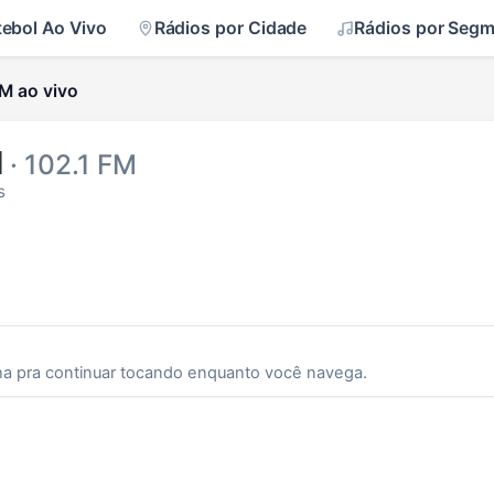
tebol Ao Vivo
Rádios por Cidade
Rádios por Seg
M ao vivo
M
· 102.1 FM
s
ha pra continuar tocando enquanto você navega.