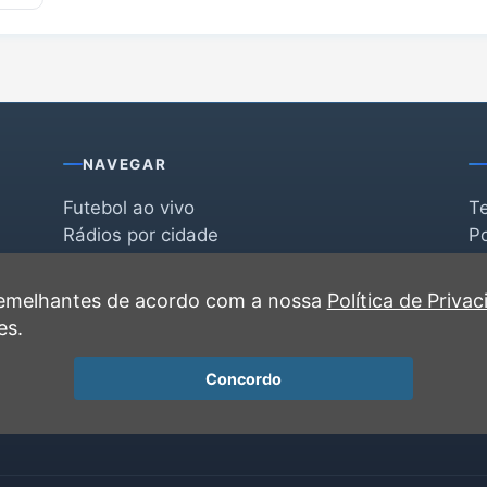
NAVEGAR
Futebol ao vivo
T
Rádios por cidade
Po
Rádios por segmento
F
po
Favoritas
C
 semelhantes de acordo com a nossa
Política de Priva
Recentes
es.
Concordo