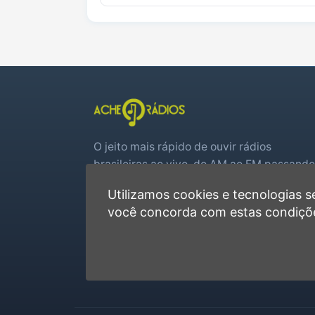
O jeito mais rápido de ouvir rádios
brasileiras ao vivo, do AM ao FM passando
por web rádios e jogos de futebol em tem
Utilizamos cookies e tecnologias
real.
você concorda com estas condiçõ
Player rápido, sem cadastro
Favoritas e recentes no navegador
Jogos de futebol ao vivo