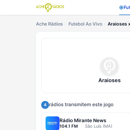
Fu
Ache Rádios
Futebol Ao Vivo
Araioses 
Ouvir Araioses x Mot
Araioses
rádios transmitem este jogo
4
Rádio Mirante News
104.1 FM
·
São Luís (MA)