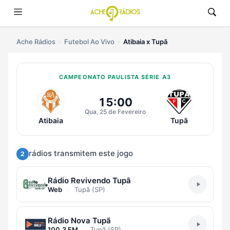
Ache Rádios
Futebol Ao Vivo
Atibaia x Tupã
CAMPEONATO PAULISTA SÉRIE A3
Ouvir Atibaia x Tupã Ao Vivo
15:00
Qua, 25 de Fevereiro
Atibaia
Tupã
rádios transmitem este jogo
2
Rádio Revivendo Tupã
Web
·
Tupã (SP)
Rádio Nova Tupã
100.3 FM
·
Tupã (SP)