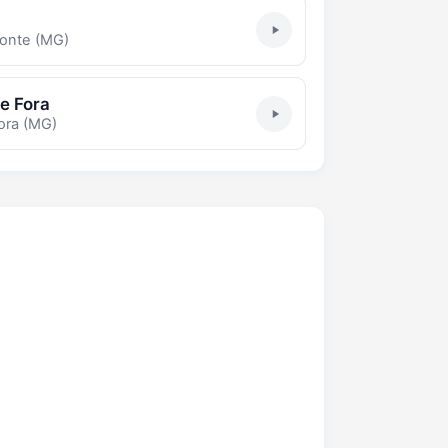
onte (MG)
de Fora
ora (MG)