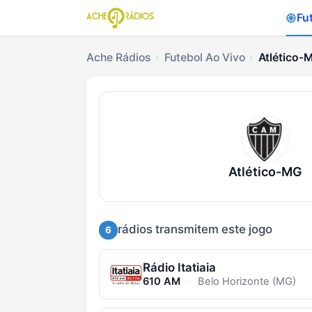
Fu
Ache Rádios
Futebol Ao Vivo
Atlético-
Ouvir Atlético-MG x
Atlético-MG
rádios transmitem este jogo
6
Rádio Itatiaia
610 AM
·
Belo Horizonte (MG)