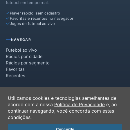
futebol em tempo real.
Player rápido, sem cadastro
Favoritas e recentes no navegador
Jogos de futebol ao vivo
NAVEGAR
Futebol ao vivo
Rádios por cidade
Rádios por segmento
Favoritas
Recentes
INSTITUCIONAL
Utilizamos cookies e tecnologias semelhantes de
Termos de Uso
acordo com a nossa
Política de Privacidade
e, ao
Política de Privacidade
continuar navegando, você concorda com estas
Ferramentas
condições.
Contato
Concordo