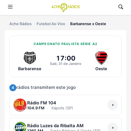
Ache Rádios
Futebol Ao Vivo
Barbarense x Oeste
CAMPEONATO PAULISTA SÉRIE A2
Ouvir Barbarense x Oeste Ao Vivo
17:00
Sab, 31 de Janeiro
Barbarense
Oeste
rádios transmitem este jogo
4
Rádio FM 104
104.9 FM
·
Itápolis (SP)
Rádio Luzes da Ribalta AM
1360 AM
·
Santa Bárbara d`Oeste (SP)