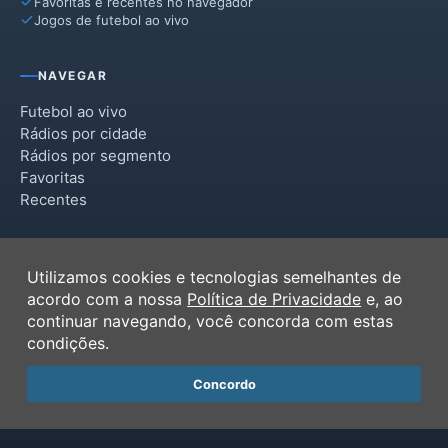
Favoritas e recentes no navegador
Jogos de futebol ao vivo
NAVEGAR
Futebol ao vivo
Rádios por cidade
Rádios por segmento
Favoritas
Recentes
INSTITUCIONAL
Utilizamos cookies e tecnologias semelhantes de
Termos de Uso
acordo com a nossa
Política de Privacidade
e, ao
Política de Privacidade
continuar navegando, você concorda com estas
Ferramentas
condições.
Contato
Concordo