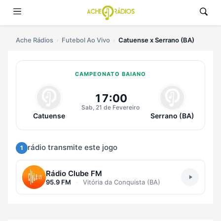
Ache Rádios
Futebol Ao Vivo
Catuense x Serrano (BA)
CAMPEONATO BAIANO
Ouvir Catuense x Serrano (BA) Ao
17:00
Sab, 21 de Fevereiro
Catuense
Serrano (BA)
rádio transmite este jogo
1
Rádio Clube FM
95.9 FM
·
Vitória da Conquista (BA)