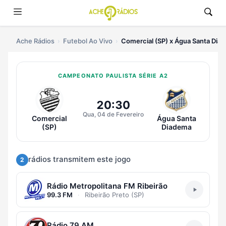
Ache Rádios
Futebol Ao Vivo
Comercial (SP) x Água Santa Dia
CAMPEONATO PAULISTA SÉRIE A2
Ouvir Comercial (SP) x Água San
20:30
Qua, 04 de Fevereiro
Comercial
Água Santa
(SP)
Diadema
rádios transmitem este jogo
2
Rádio Metropolitana FM Ribeirão
99.3 FM
·
Ribeirão Preto (SP)
Rádio 79 AM