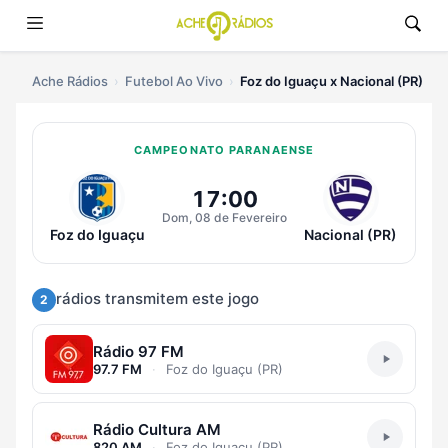
Ache Rádios
Futebol Ao Vivo
Foz do Iguaçu x Nacional (PR)
CAMPEONATO PARANAENSE
Ouvir Foz do Iguaçu x Nacional (P
17:00
Dom, 08 de Fevereiro
Foz do Iguaçu
Nacional (PR)
rádios transmitem este jogo
2
Rádio 97 FM
97.7 FM
·
Foz do Iguaçu (PR)
Rádio Cultura AM
820 AM
·
Foz do Iguaçu (PR)