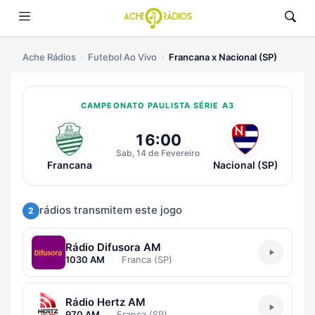
Ache Rádios
Futebol Ao Vivo
Francana x Nacional (SP)
CAMPEONATO PAULISTA SÉRIE A3
Ouvir Francana x Nacional (SP) A
16:00
Sab, 14 de Fevereiro
Francana
Nacional (SP)
rádios transmitem este jogo
2
Rádio Difusora AM
1030 AM
·
Franca (SP)
Rádio Hertz AM
970 AM
·
Franca (SP)