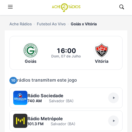
Ache Rádios
Futebol Ao Vivo
Goiás x Vitória
Ouvir Goiás x Vitória Ao Vivo
16:00
Dom, 07 de Julho
Goiás
Vitória
rádios transmitem este jogo
10
Rádio Sociedade
740 AM
·
Salvador (BA)
Rádio Metrópole
101.3 FM
·
Salvador (BA)