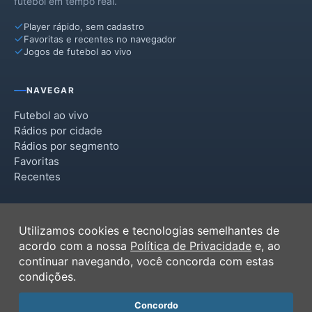
futebol em tempo real.
Player rápido, sem cadastro
Favoritas e recentes no navegador
Jogos de futebol ao vivo
NAVEGAR
Futebol ao vivo
Rádios por cidade
Rádios por segmento
Favoritas
Recentes
INSTITUCIONAL
Utilizamos cookies e tecnologias semelhantes de
Termos de Uso
acordo com a nossa
Política de Privacidade
e, ao
Política de Privacidade
continuar navegando, você concorda com estas
Ferramentas
condições.
Contato
Concordo