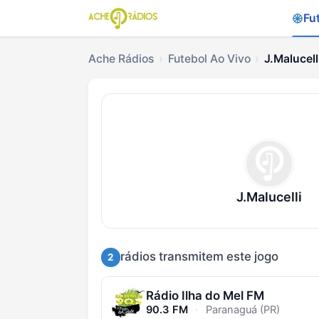
Fu
Ache Rádios
Futebol Ao Vivo
J.Malucell
Ouvir J.Malucelli x R
J.Malucelli
rádios transmitem este jogo
2
Rádio Ilha do Mel FM
90.3 FM
·
Paranaguá (PR)