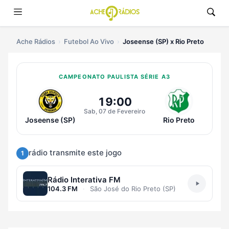
Ache Rádios
Futebol Ao Vivo
Joseense (SP) x Rio Preto
CAMPEONATO PAULISTA SÉRIE A3
Ouvir Joseense (SP) x Rio Preto A
19:00
Sab, 07 de Fevereiro
Joseense (SP)
Rio Preto
rádio transmite este jogo
1
Rádio Interativa FM
104.3 FM
·
São José do Rio Preto (SP)