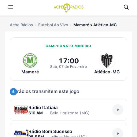
Ache Rádios
Futebol Ao Vivo
Mamoré x Atlético-MG
CAMPEONATO MINEIRO
Ouvir Mamoré x Atlético-MG Ao V
17:00
Sab, 07 de Fevereiro
Mamoré
Atlético-MG
rádios transmitem este jogo
6
Rádio Itatiaia
610 AM
·
Belo Horizonte (MG)
Rádio Bom Sucesso
95.5 FM
·
Minas Novas (MG)