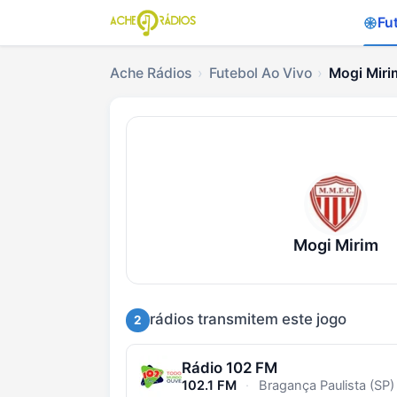
Fu
Ache Rádios
Futebol Ao Vivo
Mogi Miri
Ouvir Mogi Mirim x R
Mogi Mirim
rádios transmitem este jogo
2
Rádio 102 FM
102.1 FM
·
Bragança Paulista (SP)