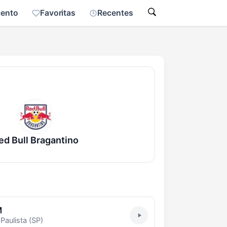
mento
Favoritas
Recentes
ed Bull Bragantino
M
aulista (SP)