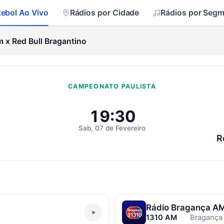
tebol Ao Vivo
Rádios por Cidade
Rádios por Seg
m x Red Bull Bragantino
CAMPEONATO PAULISTA
ed Bull Bragantino Ao Vivo
19:30
Sab, 07 de Fevereiro
R
Rádio Bragança A
1310 AM
·
Bragança P