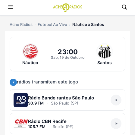
Ache Rádios
Futebol Ao Vivo
Náutico x Santos
Ouvir Náutico x Santos Ao Vivo
23:00
Sab, 19 de Outubro
Náutico
Santos
rádios transmitem este jogo
7
Rádio Bandeirantes São Paulo
90.9 FM
·
São Paulo (SP)
Rádio CBN Recife
105.7 FM
·
Recife (PE)