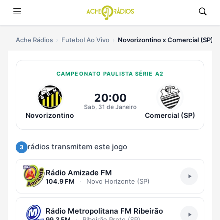
Ache Rádios
Futebol Ao Vivo
Novorizontino x Comercial (SP)
CAMPEONATO PAULISTA SÉRIE A2
Ouvir Novorizontino x Comercial 
20:00
Sab, 31 de Janeiro
Novorizontino
Comercial (SP)
rádios transmitem este jogo
3
Rádio Amizade FM
104.9 FM
·
Novo Horizonte (SP)
Rádio Metropolitana FM Ribeirão
99.3 FM
·
Ribeirão Preto (SP)