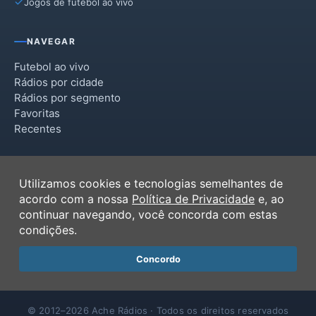
Jogos de futebol ao vivo
NAVEGAR
Futebol ao vivo
Rádios por cidade
Rádios por segmento
Favoritas
Recentes
INSTITUCIONAL
Utilizamos cookies e tecnologias semelhantes de
Termos de Uso
acordo com a nossa
Política de Privacidade
e, ao
Política de Privacidade
continuar navegando, você concorda com estas
Ferramentas
condições.
Contato
Concordo
© 2012–2026 Ache Rádios · Todos os direitos reservados