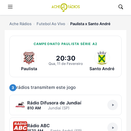
Ache Rádios
Futebol Ao Vivo
Paulista x Santo André
CAMPEONATO PAULISTA SÉRIE A2
Ouvir Paulista x Santo André Ao V
20:30
Qua, 11 de Fevereiro
Paulista
Santo André
rádios transmitem este jogo
3
Rádio Difusora de Jundiaí
810 AM
·
Jundiaí (SP)
Rádio ABC
1570 AM
·
Santo André (SP)