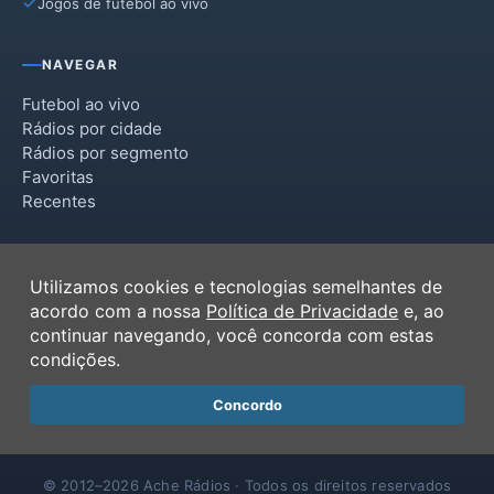
Jogos de futebol ao vivo
NAVEGAR
Futebol ao vivo
Rádios por cidade
Rádios por segmento
Favoritas
Recentes
INSTITUCIONAL
Utilizamos cookies e tecnologias semelhantes de
Termos de Uso
acordo com a nossa
Política de Privacidade
e, ao
Política de Privacidade
continuar navegando, você concorda com estas
Ferramentas
condições.
Contato
Concordo
© 2012–2026 Ache Rádios · Todos os direitos reservados