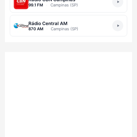
99.1 FM
·
Campinas (SP)
Rádio Central AM
870 AM
·
Campinas (SP)