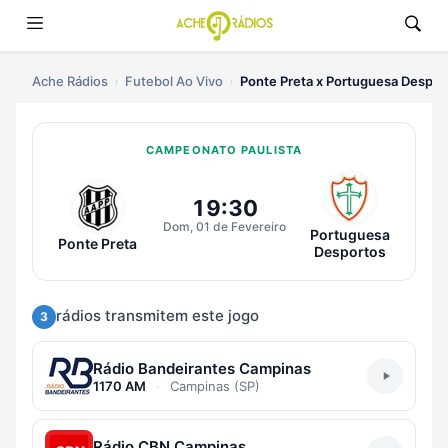
Ache Rádios
Futebol Ao Vivo
Ponte Preta x Portuguesa Despor
CAMPEONATO PAULISTA
Ouvir Ponte Preta x Portuguesa D
19:30
Dom, 01 de Fevereiro
Portuguesa
Ponte Preta
Desportos
rádios transmitem este jogo
3
Rádio Bandeirantes Campinas
1170 AM
·
Campinas (SP)
Rádio CBN Campinas