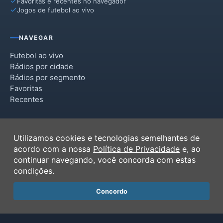
Favoritas e recentes no navegador
Jogos de futebol ao vivo
NAVEGAR
Futebol ao vivo
Rádios por cidade
Rádios por segmento
Favoritas
Recentes
INSTITUCIONAL
Utilizamos cookies e tecnologias semelhantes de
Termos de Uso
acordo com a nossa
Política de Privacidade
e, ao
Política de Privacidade
continuar navegando, você concorda com estas
Ferramentas
condições.
Contato
Concordo