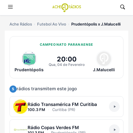
Ache Rádios
Futebol Ao Vivo
Prudentópolis x J.Malucelli
CAMPEONATO PARANAENSE
Ouvir Prudentópolis x J.Malucelli
20:00
Qua, 04 de Fevereiro
Prudentópolis
J.Malucelli
rádios transmitem este jogo
5
Rádio Transamérica FM Curitiba
100.3 FM
·
Curitiba (PR)
Rádio Copas Verdes FM
101.3 FM
·
Prudentópolis (PR)