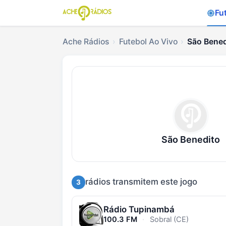
Fu
Ache Rádios
Futebol Ao Vivo
São Bened
Ouvir São Benedito x
São Benedito
rádios transmitem este jogo
3
Rádio Tupinambá
100.3 FM
·
Sobral (CE)