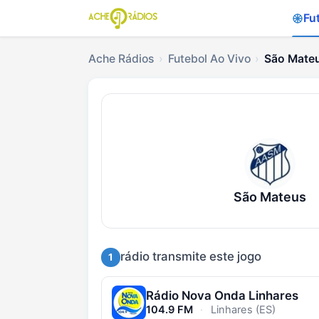
Fu
Ache Rádios
Futebol Ao Vivo
São Mateu
Ouvir São Mateus x L
São Mateus
rádio transmite este jogo
1
Rádio Nova Onda Linhares
104.9 FM
·
Linhares (ES)