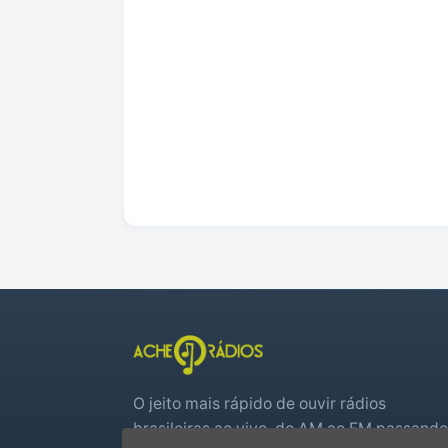
O jeito mais rápido de ouvir rádios
brasileiras ao vivo, do AM ao FM passando