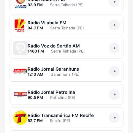
92.9 FM
·
Serra Talhada (PE)
Rádio Vilabela FM
94.3 FM
·
Serra Talhada (PE)
Rádio Voz do Sertão AM
1480 FM
·
Serra Talhada (PE)
Rádio Jornal Garanhuns
1210 AM
·
Garanhuns (PE)
Rádio Jornal Petrolina
90.5 FM
·
Petrolina (PE)
Rádio Transamérica FM Recife
92.7 FM
·
Recife (PE)