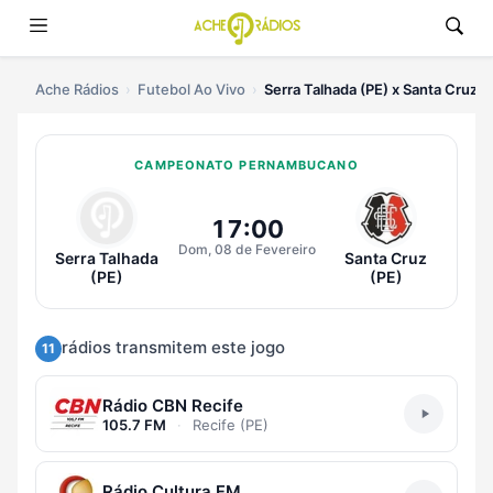
Ache Rádios
Futebol Ao Vivo
Serra Talhada (PE) x Santa Cruz (
CAMPEONATO PERNAMBUCANO
Ouvir Serra Talhada (PE) x Santa 
17:00
Dom, 08 de Fevereiro
Serra Talhada
Santa Cruz
(PE)
(PE)
rádios transmitem este jogo
11
Rádio CBN Recife
105.7 FM
·
Recife (PE)
Rádio Cultura FM