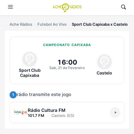
Ache Rádios
Futebol Ao Vivo
Sport Club Capixaba x Castelo
CAMPEONATO CAPIXABA
Ouvir Sport Club Capixaba x Cast
16:00
Sab, 21 de Fevereiro
Sport Club
Castelo
Capixaba
rádio transmite este jogo
1
Rádio Cultura FM
101.7 FM
·
Castelo (ES)