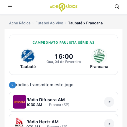
Ache Rádios
Futebol Ao Vivo
Taubaté x Francana
CAMPEONATO PAULISTA SÉRIE A3
Ouvir Taubaté x Francana Ao Vivo
16:00
Qua, 04 de Fevereiro
Taubaté
Francana
rádios transmitem este jogo
2
Rádio Difusora AM
1030 AM
·
Franca (SP)
Rádio Hertz AM
970 AM
·
Franca (SP)