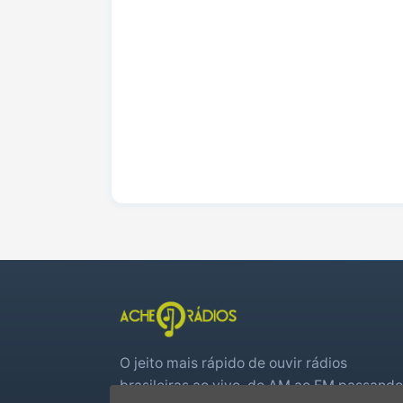
O jeito mais rápido de ouvir rádios
brasileiras ao vivo, do AM ao FM passando