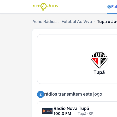
Fu
Ache Rádios
Futebol Ao Vivo
Tupã x Ju
Ouvir Tupã x Juventu
Tupã
rádios transmitem este jogo
2
Rádio Nova Tupã
100.3 FM
·
Tupã (SP)