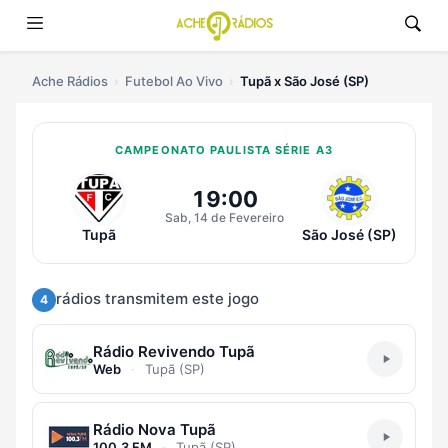
Ache Rádios
Futebol Ao Vivo
Tupã x São José (SP)
CAMPEONATO PAULISTA SÉRIE A3
Ouvir Tupã x São José (SP) Ao Vi
19:00
Sab, 14 de Fevereiro
Tupã
São José (SP)
rádios transmitem este jogo
4
Rádio Revivendo Tupã
Web
·
Tupã (SP)
Rádio Nova Tupã
100.3 FM
·
Tupã (SP)