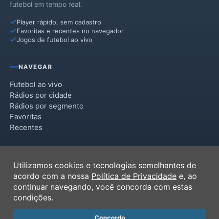
futebol em tempo real.
Player rápido, sem cadastro
Favoritas e recentes no navegador
Jogos de futebol ao vivo
NAVEGAR
Futebol ao vivo
Rádios por cidade
Rádios por segmento
Favoritas
Recentes
INSTITUCIONAL
Utilizamos cookies e tecnologias semelhantes de
Termos de Uso
acordo com a nossa
Política de Privacidade
e, ao
Política de Privacidade
continuar navegando, você concorda com estas
Ferramentas
condições.
Contato
Concordo