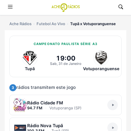
Ache Rádios
Futebol Ao Vivo
Tupã x Votuporanguense
CAMPEONATO PAULISTA SÉRIE A3
Ouvir Tupã x Votuporanguense Ao
19:00
Sab, 31 de Janeiro
Tupã
Votuporanguense
rádios transmitem este jogo
3
Rádio Cidade FM
94.7 FM
·
Votuporanga (SP)
Rádio Nova Tupã
100.3 FM
·
Tupã (SP)