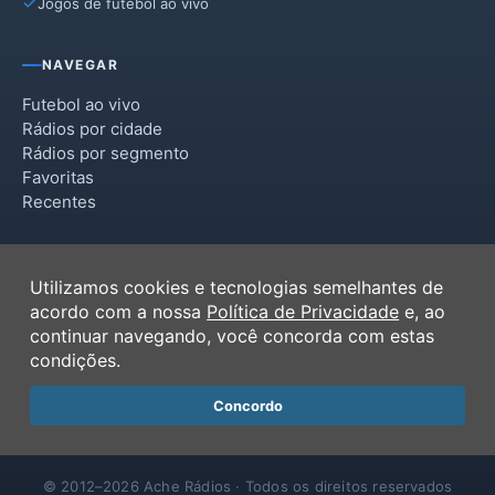
Jogos de futebol ao vivo
NAVEGAR
Futebol ao vivo
Rádios por cidade
Rádios por segmento
Favoritas
Recentes
INSTITUCIONAL
Utilizamos cookies e tecnologias semelhantes de
Termos de Uso
acordo com a nossa
Política de Privacidade
e, ao
Política de Privacidade
continuar navegando, você concorda com estas
Ferramentas
condições.
Contato
Concordo
© 2012–2026 Ache Rádios · Todos os direitos reservados