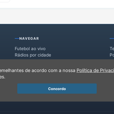
NAVEGAR
Futebol ao vivo
T
Rádios por cidade
Po
Rádios por segmento
F
po
Favoritas
C
 semelhantes de acordo com a nossa
Política de Priva
Recentes
es.
Concordo