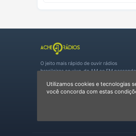
O jeito mais rápido de ouvir rádios
brasileiras ao vivo, do AM ao FM passando
por web rádios e jogos de futebol em tem
Utilizamos cookies e tecnologias
real.
você concorda com estas condiçõ
Player rápido, sem cadastro
Favoritas e recentes no navegador
Jogos de futebol ao vivo