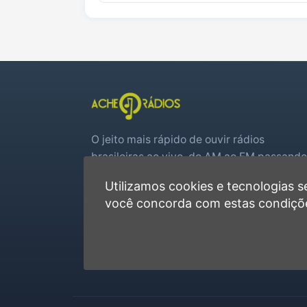
O jeito mais rápido de ouvir rádios
brasileiras ao vivo, do AM ao FM passando
por web rádios e jogos de futebol em tem
Utilizamos cookies e tecnologias
real.
você concorda com estas condiçõ
Player rápido, sem cadastro
Favoritas e recentes no navegador
Jogos de futebol ao vivo