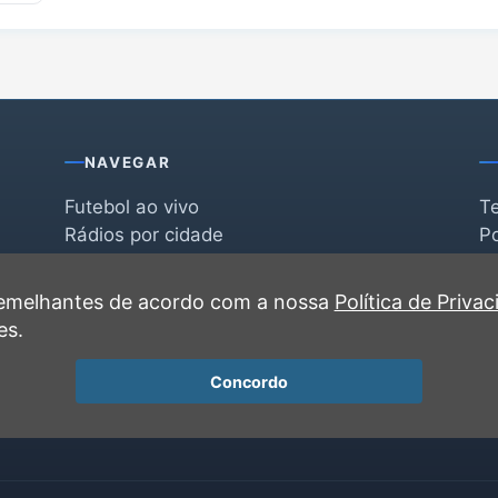
NAVEGAR
Futebol ao vivo
T
Rádios por cidade
Po
Rádios por segmento
F
po
Favoritas
C
 semelhantes de acordo com a nossa
Política de Priva
Recentes
es.
Concordo