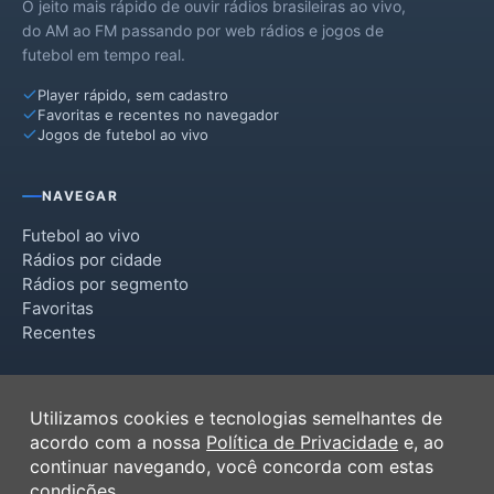
O jeito mais rápido de ouvir rádios brasileiras ao vivo,
do AM ao FM passando por web rádios e jogos de
futebol em tempo real.
Player rápido, sem cadastro
Favoritas e recentes no navegador
Jogos de futebol ao vivo
NAVEGAR
Futebol ao vivo
Rádios por cidade
Rádios por segmento
Favoritas
Recentes
INSTITUCIONAL
Utilizamos cookies e tecnologias semelhantes de
Termos de Uso
acordo com a nossa
Política de Privacidade
e, ao
Política de Privacidade
continuar navegando, você concorda com estas
Ferramentas
condições.