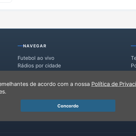
NAVEGAR
Futebol ao vivo
T
Rádios por cidade
Po
Rádios por segmento
F
po
Favoritas
C
 semelhantes de acordo com a nossa
Política de Priva
Recentes
es.
Concordo