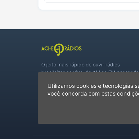
O jeito mais rápido de ouvir rádios
brasileiras ao vivo, do AM ao FM passando
por web rádios e jogos de futebol em tem
Utilizamos cookies e tecnologias
real.
você concorda com estas condiçõ
Player rápido, sem cadastro
Favoritas e recentes no navegador
Jogos de futebol ao vivo