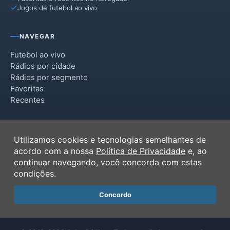
Jogos de futebol ao vivo
NAVEGAR
Futebol ao vivo
Rádios por cidade
Rádios por segmento
Favoritas
Recentes
INSTITUCIONAL
Utilizamos cookies e tecnologias semelhantes de
Termos de Uso
acordo com a nossa
Política de Privacidade
e, ao
Política de Privacidade
continuar navegando, você concorda com estas
Ferramentas
condições.
Contato
Concordo