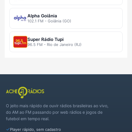
Alpha Goiânia
102.1 FM - Goiânia (GO)
Super Rádio Tupi
96.5 FM - Rio de Janeiro (RJ)
O jeito mais rápido de ouvir rádios brasileiras ao vivo,
do AM ao FM passando por web rádios e jogos de
futebol em tempo real.
Player rápido, sem cadastro