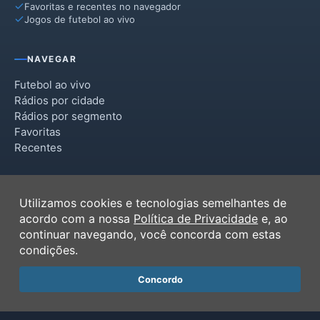
Favoritas e recentes no navegador
Jogos de futebol ao vivo
NAVEGAR
Futebol ao vivo
Rádios por cidade
Rádios por segmento
Favoritas
Recentes
INSTITUCIONAL
Utilizamos cookies e tecnologias semelhantes de
Termos de Uso
acordo com a nossa
Política de Privacidade
e, ao
Política de Privacidade
continuar navegando, você concorda com estas
Ferramentas
condições.
Contato
Concordo