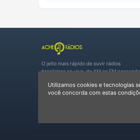
O jeito mais rápido de ouvir rádios
brasileiras ao vivo, do AM ao FM passando
por web rádios e jogos de futebol em tem
Utilizamos cookies e tecnologias
real.
você concorda com estas condiçõ
Player rápido, sem cadastro
Favoritas e recentes no navegador
Jogos de futebol ao vivo