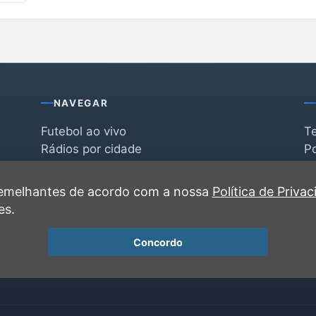
NAVEGAR
Futebol ao vivo
T
Rádios por cidade
Po
Rádios por segmento
F
po
Favoritas
C
 semelhantes de acordo com a nossa
Política de Priva
Recentes
es.
Concordo