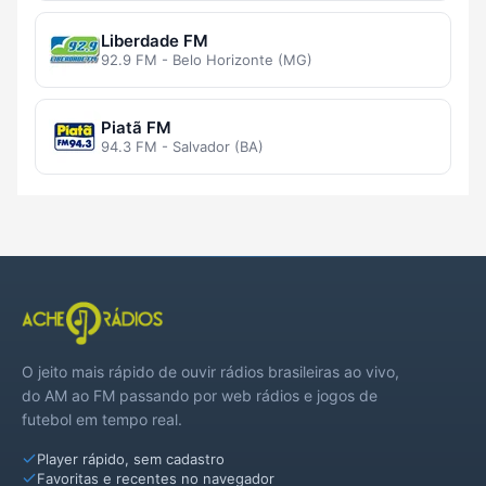
Liberdade FM
92.9 FM - Belo Horizonte (MG)
Piatã FM
94.3 FM - Salvador (BA)
O jeito mais rápido de ouvir rádios brasileiras ao vivo,
do AM ao FM passando por web rádios e jogos de
futebol em tempo real.
Player rápido, sem cadastro
Favoritas e recentes no navegador