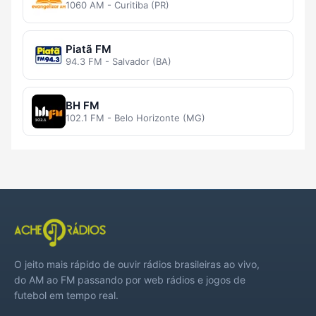
1060 AM - Curitiba (PR)
Piatã FM
94.3 FM - Salvador (BA)
BH FM
102.1 FM - Belo Horizonte (MG)
O jeito mais rápido de ouvir rádios brasileiras ao vivo,
do AM ao FM passando por web rádios e jogos de
futebol em tempo real.