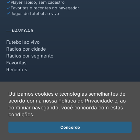
Player rápido, sem cadastro
Favoritas e recentes no navegador
Jogos de futebol ao vivo
NAVEGAR
Futebol ao vivo
Rádios por cidade
Rádios por segmento
Favoritas
Recentes
INSTITUCIONAL
Utilizamos cookies e tecnologias semelhantes de
Termos de Uso
acordo com a nossa
Política de Privacidade
e, ao
Política de Privacidade
continuar navegando, você concorda com estas
Ferramentas
condições.
Contato
Concordo