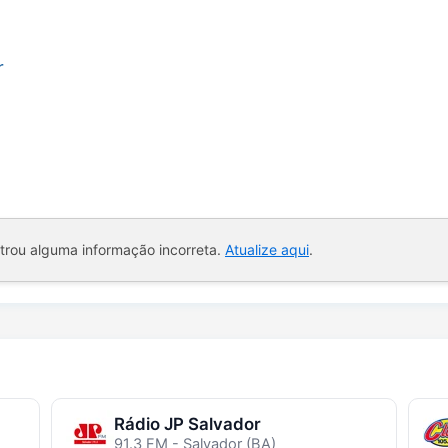
r
ntrou alguma informação incorreta.
Atualize aqui
.
Rádio JP Salvador
91.3 FM - Salvador (BA)