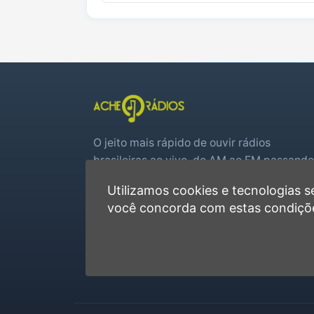
O jeito mais rápido de ouvir rádios
brasileiras ao vivo, do AM ao FM passando
por web rádios e jogos de futebol em tem
Utilizamos cookies e tecnologias
real.
você concorda com estas condiçõ
Player rápido, sem cadastro
Favoritas e recentes no navegador
Jogos de futebol ao vivo