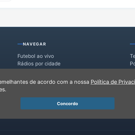
NAVEGAR
Futebol ao vivo
T
Rádios por cidade
Po
Rádios por segmento
F
po
Favoritas
C
 semelhantes de acordo com a nossa
Política de Priva
Recentes
es.
Concordo